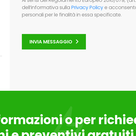
Ai sensi del Regolamento Europeo 2016/679, (art.1
dell’informativa sulla
Privacy Policy
e acconsento 
personali per le finalità in essa specificate.
INVIA MESSAGGIO
formazioni o per richi
i e preventivi gratuiti