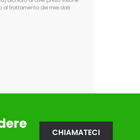
3) dichiaro di aver preso visione
al trattamento dei miei dati
edere
CHIAMATECI