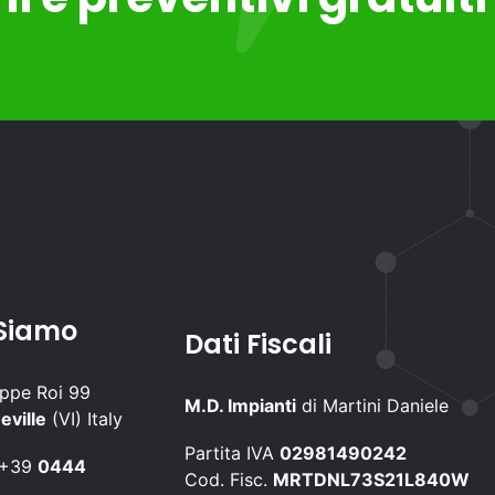
Siamo
Dati Fiscali
eppe Roi 99
M.D. Impianti
di Martini Daniele
eville
(VI) Italy
Partita IVA
02981490242
+39
0444
Cod. Fisc.
MRTDNL73S21L840W