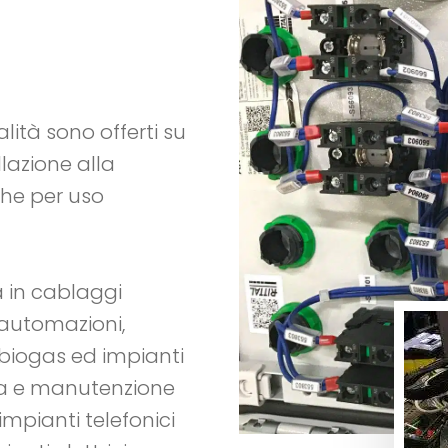
ità sono offerti su
llazione alla
 che per uso
ta in cablaggi
, automazioni,
i biogas ed impianti
ica e manutenzione
impianti telefonici