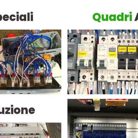
eciali
Quadri
uzione