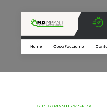
M.D.
Home
Cosa Facciamo
Conta
M.D. IMPIANTI VICENZA