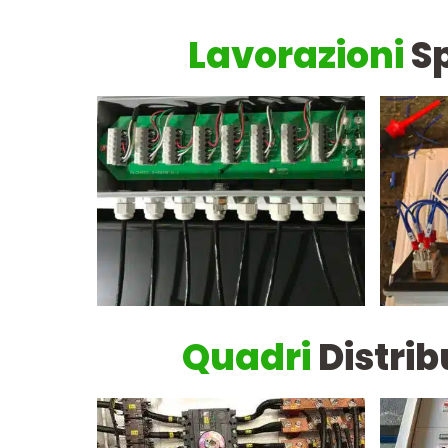
Lavorazioni
Sp
Quadri
Distrib